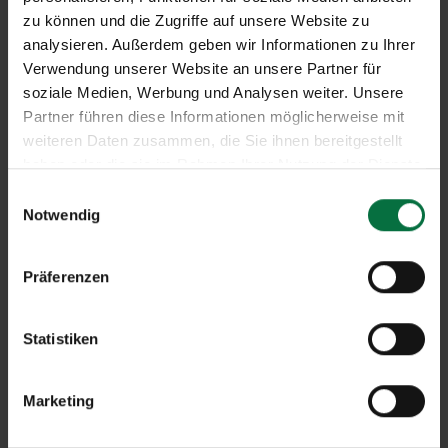
zu können und die Zugriffe auf unsere Website zu
analysieren. Außerdem geben wir Informationen zu Ihrer
Verwendung unserer Website an unsere Partner für
soziale Medien, Werbung und Analysen weiter. Unsere
Partner führen diese Informationen möglicherweise mit
weiteren Daten zusammen, die Sie ihnen bereitgestellt
haben oder die sie im Rahmen Ihrer Nutzung der Dienste
Rollos bieten flexiblen Sichtschutz und
gesammelt haben.
E
optimale Lichtregulierung für ein
Notwendig
i
angenehmes Raumklima.
n
w
Präferenzen
i
l
l
Statistiken
i
g
Marketing
u
n