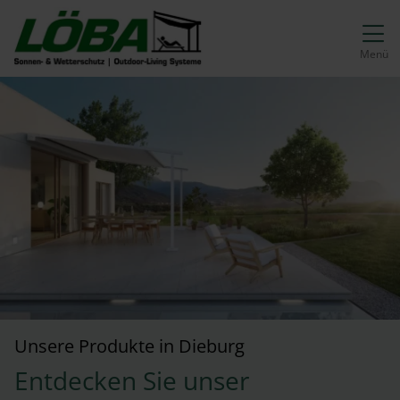
Direkt zur Top-Navigation
Direkt zur Hauptnavigation
Zum Inhalt springen
Direkt zum Footer
Hauptnavigation
Menü
Unsere Produkte in Dieburg
Entdecken Sie unser