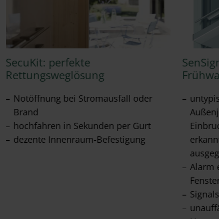
SecuKit: perfekte
SenSign
Rettungsweglösung
Frühw
Notöffnung bei Stromausfall oder
untypi
Brand
Außenja
hochfahren in Sekunden per Gurt
Einbru
dezente Innenraum-Befestigung
erkann
ausge
Alarm 
Fenste
Signals
unauffä