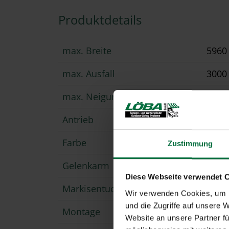
Produktdetails
max. Breite
596
max. Ausfall
300
max. Neigungswinkel
20°
Antrieb
Moto
Farbe
Pulv
Zustimmung
Gelenkarm
Kraft
Diese Webseite verwendet 
Markisentuch
Acryl
Wir verwenden Cookies, um I
und die Zugriffe auf unsere 
Montage
Wan
Website an unsere Partner fü