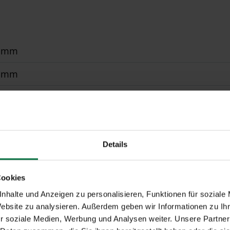
0 mm
0 mm
r, WMS Funkmotor
erbeschichtet gem. WAREMA Farbwelt
Details
übertragung durch Kette/Seil, optional Segment
Cookies
 All Weather, Acryl Standard, Soltis 92, Starlight Blue, 
nhalte und Anzeigen zu personalisieren, Funktionen für soziale
Website zu analysieren. Außerdem geben wir Informationen zu I
dmontage
r soziale Medien, Werbung und Analysen weiter. Unsere Partner