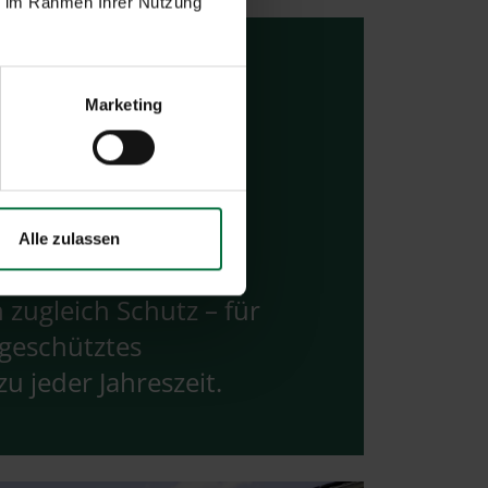
ie im Rahmen Ihrer Nutzung
Marketing
Alle zulassen
 lassen Licht herein
 zugleich Schutz – für
, geschütztes
u jeder Jahreszeit.