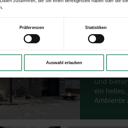
 Daten zusammen, die Sie ihnen bereitgestellt haben oder die s
n.
Präferenzen
Statistiken
Auswahl erlauben
Glasdächer
und bieten
ein helles
Ambiente z