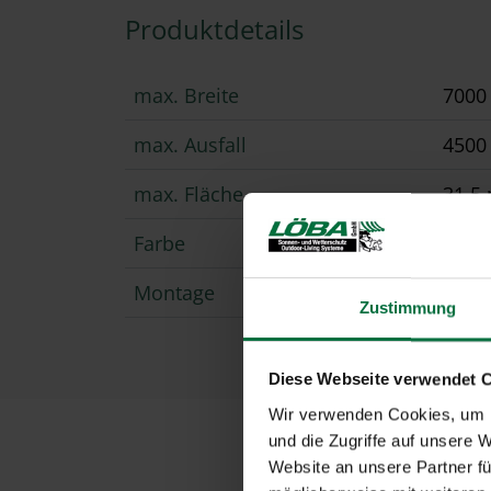
Produktdetails
max. Breite
700
max. Ausfall
450
max. Fläche
31.5
Farbe
Pulv
Montage
Frei
Zustimmung
Diese Webseite verwendet 
Wir verwenden Cookies, um I
und die Zugriffe auf unsere 
Website an unsere Partner fü