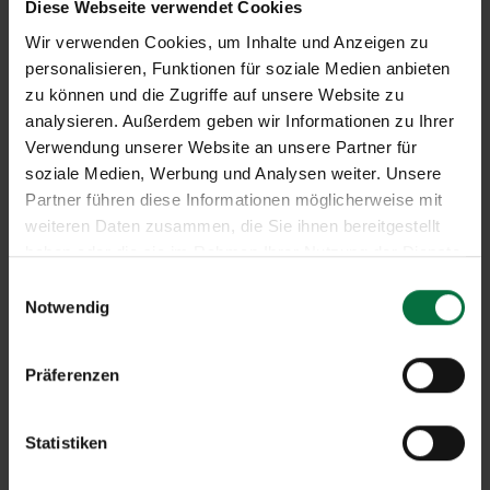
Diese Webseite verwendet Cookies
Wir verwenden Cookies, um Inhalte und Anzeigen zu
personalisieren, Funktionen für soziale Medien anbieten
zu können und die Zugriffe auf unsere Website zu
analysieren. Außerdem geben wir Informationen zu Ihrer
Verwendung unserer Website an unsere Partner für
soziale Medien, Werbung und Analysen weiter. Unsere
Partner führen diese Informationen möglicherweise mit
weiteren Daten zusammen, die Sie ihnen bereitgestellt
haben oder die sie im Rahmen Ihrer Nutzung der Dienste
gesammelt haben.
E
Notwendig
i
n
w
Präferenzen
i
l
l
Statistiken
i