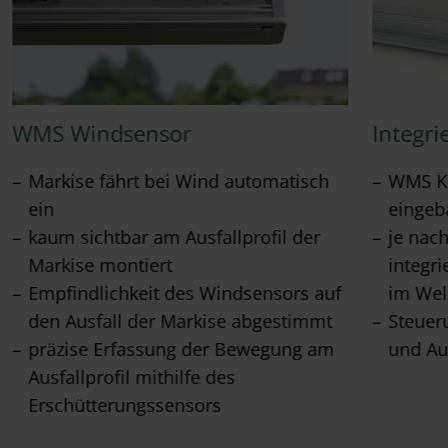
WMS Windsensor
Integri
Markise fährt bei Wind automatisch
WMS Ko
ein
eingeb
kaum sichtbar am Ausfallprofil der
je nac
Markise montiert
integr
Empfindlichkeit des Windsensors auf
im Wel
den Ausfall der Markise abgestimmt
Steuer
präzise Erfassung der Bewegung am
und Au
Ausfallprofil mithilfe des
Erschütterungssensors