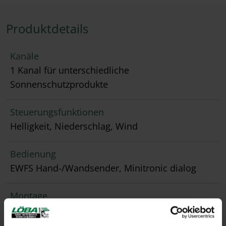
Produktdetails
Kanäle
1 Kanal für unterschiedliche
Sonnenschutzprodukte
Steuerungsfunktionen
Helligkeit, Niederschlag, Wind
Bedienung
EWFS Hand-/Wandsender, Minitronic dialog
Montage
handelsübliche Schalterdose