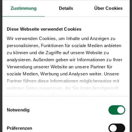
Zustimmung
Details
Über Cookies
Diese Webseite verwendet Cookies
Wir verwenden Cookies, um Inhalte und Anzeigen zu
personalisieren, Funktionen für soziale Medien anbieten
zu können und die Zugriffe auf unsere Website zu
analysieren. Außerdem geben wir Informationen zu Ihrer
Verwendung unserer Website an unsere Partner für
soziale Medien, Werbung und Analysen weiter. Unsere
Partner führen diese Informationen möglicherweise mit
weiteren Daten zusammen, die Sie ihnen bereitgestellt
haben oder die sie im Rahmen Ihrer Nutzung der Dienste
gesammelt haben.
E
Notwendig
i
Smart Home-Technologien vernetzen
n
Ihre Geräte für mehr Komfort,
w
Präferenzen