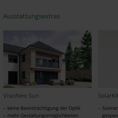
Ausstattungsextras
VisioNeo Sun
SolarKi
keine Beeinträchtigung der Optik
Sonnen
mehr Gestaltungsmöglichkeiten
gespei