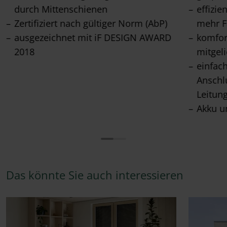
durch Mittenschienen
effizie
Zertifiziert nach gültiger Norm (AbP)
mehr F
ausgezeichnet mit iF DESIGN AWARD
komfor
2018
mitgel
einfac
Anschl
Leitun
Akku u
Das könnte Sie auch interessieren