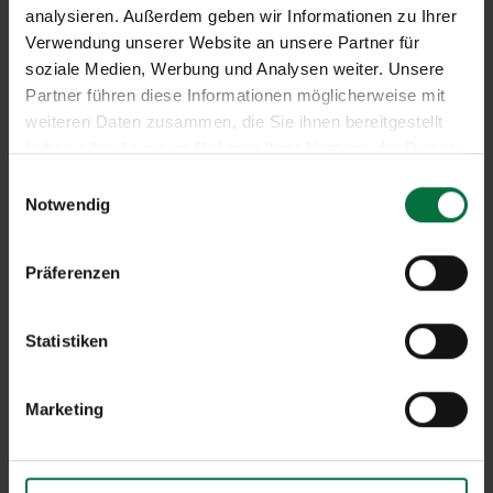
analysieren. Außerdem geben wir Informationen zu Ihrer
Verwendung unserer Website an unsere Partner für
soziale Medien, Werbung und Analysen weiter. Unsere
Partner führen diese Informationen möglicherweise mit
weiteren Daten zusammen, die Sie ihnen bereitgestellt
haben oder die sie im Rahmen Ihrer Nutzung der Dienste
gesammelt haben.
E
Notwendig
i
n
w
Präferenzen
i
l
l
Statistiken
i
g
Marketing
u
n
g