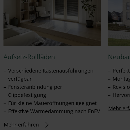
Aufsetz-Rollläden
Neubau
Verschiedene Kastenausführungen
Perfek
verfügbar
Montag
Fensteranbindung per
Revisi
Clipbefestigung
Hervor
Für kleine Maueröffnungen geeignet
Mehr erf
Effektive Wärmedämmung nach EnEV
Mehr erfahren