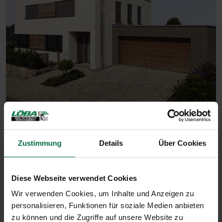
Rollläden bieten effektiven
Zustimmung
Details
Über Cookies
Sonnenschutz und sorgen für mehr
Privatsphäre und ein angenehmes
Raumklima.
Diese Webseite verwendet Cookies
Wir verwenden Cookies, um Inhalte und Anzeigen zu
personalisieren, Funktionen für soziale Medien anbieten
zu können und die Zugriffe auf unsere Website zu