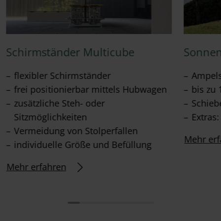
Schirmständer Multicube
Sonnen
flexibler Schirmständer
Ampel
frei positionierbar mittels Hubwagen
bis zu 
zusätzliche Steh- oder
Schieb
Sitzmöglichkeiten
Extras
Vermeidung von Stolperfallen
Mehr erf
individuelle Größe und Befüllung
Mehr erfahren