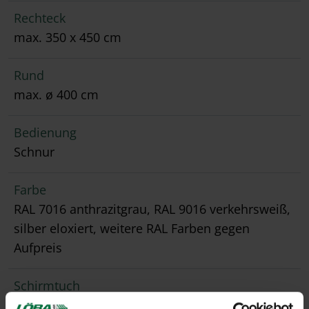
Rechteck
max. 350 x 450 cm
Rund
max. ø 400 cm
Bedienung
Schnur
Farbe
RAL 7016 anthrazitgrau, RAL 9016 verkehrsweiß,
silber eloxiert, weitere RAL Farben gegen
Aufpreis
Schirmtuch
über 120 Dessins aus 100% robuster Acryl-Faser