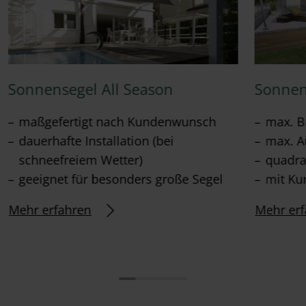
Sonnensegel All Season
Sonnen
maßgefertigt nach Kundenwunsch
max. B
dauerhafte Installation (bei
max. A
schneefreiem Wetter)
quadra
geeignet für besonders große Segel
mit Ku
Mehr erfahren
Mehr erf