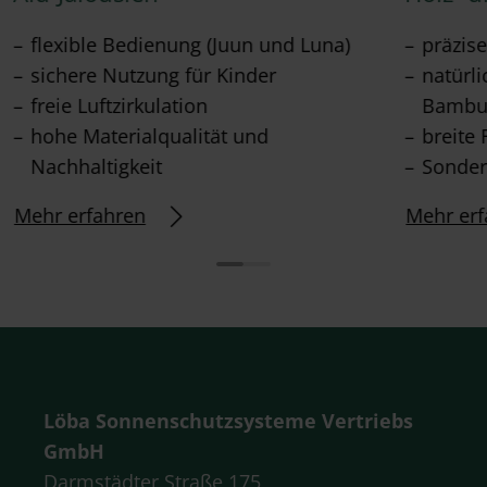
flexible Bedienung (Juun und Luna)
präzis
sichere Nutzung für Kinder
natürl
freie Luftzirkulation
Bambu
hohe Materialqualität und
breite 
Nachhaltigkeit
Sonder
Mehr erfahren
Mehr erf
Löba Sonnenschutzsysteme Vertriebs
GmbH
Darmstädter Straße 175