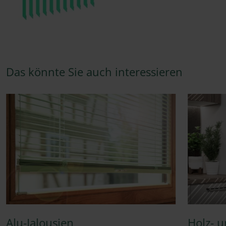
Das könnte Sie auch interessieren
Alu-Jalousien
Holz- 