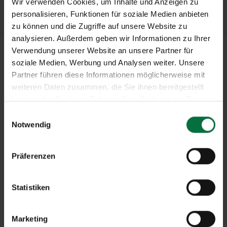
stoffabhängig
Wir verwenden Cookies, um Inhalte und Anzeigen zu
personalisieren, Funktionen für soziale Medien anbieten
zu können und die Zugriffe auf unsere Website zu
analysieren. Außerdem geben wir Informationen zu Ihrer
Verwendung unserer Website an unsere Partner für
soziale Medien, Werbung und Analysen weiter. Unsere
Partner führen diese Informationen möglicherweise mit
weiteren Daten zusammen, die Sie ihnen bereitgestellt
haben oder die sie im Rahmen Ihrer Nutzung der Dienste
gesammelt haben.
E
Notwendig
i
n
w
Präferenzen
i
l
l
Statistiken
i
g
Vorhänge schaffen eine gemütliche
Marketing
u