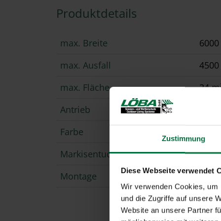
Produktdetails
max. Breite
600
max. Ausfall
450
max. Fläche
24 m
Antrieb
Moto
Farbe
opti
Zustimmung
Markisentuch
Acryl
Diese Webseite verwendet 
Montage
direk
Wir verwenden Cookies, um I
und die Zugriffe auf unsere 
Website an unsere Partner fü