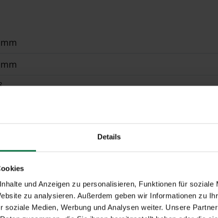
0 mm
0 mm
²
r, WMS Zwischenstecker
onal gem. WAREMA Farbwelt, pulverbeschichtet
Details
 All Weather, Acryl Standard, Soltis 92, Starlight Blue
Cookies
t auf die Wintergarten-Profile
nhalte und Anzeigen zu personalisieren, Funktionen für soziale
Website zu analysieren. Außerdem geben wir Informationen zu I
r soziale Medien, Werbung und Analysen weiter. Unsere Partner