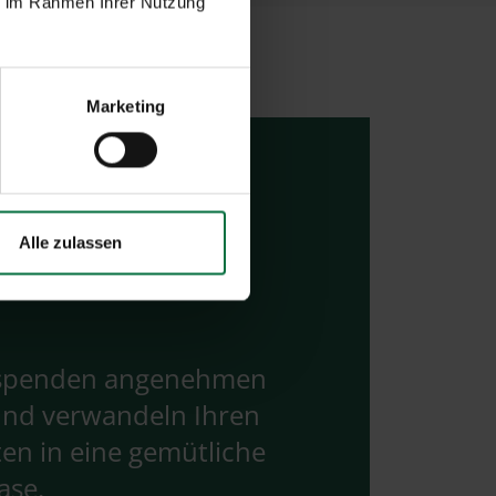
ie im Rahmen Ihrer Nutzung
Marketing
Alle zulassen
 spenden angenehmen
und verwandeln Ihren
en in eine gemütliche
ase.