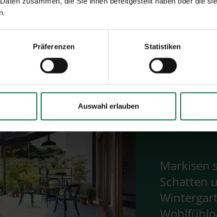
 Daten zusammen, die Sie ihnen bereitgestellt haben oder die s
n.
Präferenzen
Statistiken
Auswahl erlauben
Markisen
Schatten 
Wintergart
Wohlfühlo