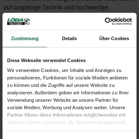
auf langlebige Technik und hochwertige
Verarbeitung „Made in Germany“. Das Ergebnis
sind zuverlässige Lösungen, die Komfort,
Flexibilität und moderne Hausautomation
Zustimmung
Details
Über Cookies
miteinander verbinden.
Diese Webseite verwendet Cookies
Wir verwenden Cookies, um Inhalte und Anzeigen zu
Vorteile unserer Antriebe
personalisieren, Funktionen für soziale Medien anbieten
zu können und die Zugriffe auf unsere Website zu
analysieren. Außerdem geben wir Informationen zu Ihrer
Verwendung unserer Website an unsere Partner für
soziale Medien, Werbung und Analysen weiter. Unsere
Partner führen diese Informationen möglicherweise mit
weiteren Daten zusammen, die Sie ihnen bereitgestellt
Jederzeit steuerbar
haben oder die sie im Rahmen Ihrer Nutzung der Dienste
gesammelt haben.