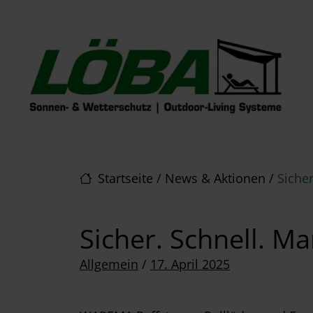
Direkt zur Top-Navigation
Direkt zur Hauptnavigation
Zum Inhalt springen
Direkt zum Footer
Hauptnavigation
Startseite
/
News & Aktionen
/
Siche
Sicher. Schnell. M
Posted on
Allgemein
/
17. April 2025