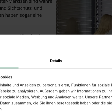
ster-Markisen sind wahre
und Sichtschutz, und
den haben sogar eine
ion,
ausgelöst durch einen
t geplante Rettungswege
Details
er Hersteller der Branche
e Verschattungslösungen
,
 in wenigen Sekunden zu
Cookies
nhalte und Anzeigen zu personalisieren, Funktionen für soziale
einfaches Anheben der
Website zu analysieren. Außerdem geben wir Informationen zu I
r soziale Medien, Werbung und Analysen weiter. Unsere Partner
stet auf einer
 Daten zusammen, die Sie ihnen bereitgestellt haben oder die s
 diese Lösung für das Auge
n.
n die Architektur.