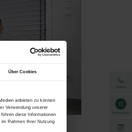
Über Cookies
Telefon
 Medien anbieten zu können
hrer Verwendung unserer
Konfigurator
 führen diese Informationen
ie im Rahmen Ihrer Nutzung