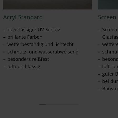
Acryl Standard
Screen
zuverlässiger UV-Schutz
Screen
brillante Farben
Glasfa
wetterbeständig und lichtecht
wetter
schmutz- und wasserabweisend
schmu
besonders reißfest
besond
luftdurchlässig
luft- u
guter 
bei du
Bausto