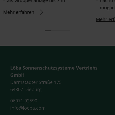
als Gruppenanlage bis 7 m
nachtr
möglic
Mehr erfahren
Mehr erf
Löba Sonnenschutzsysteme Vertriebs
GmbH
Darmstädter Straße 175
64807 Dieburg
06071 92590
info@loeba.com