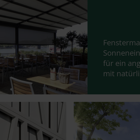
Fenstermar
Sonnenein
für ein a
mit natürl