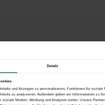
0 mm
0 mm
²
Details
IP-Führung, Fallarm, GranTex, Markisolette, Schiene
Cookies
el, Motor, WMS Funkmotor
nhalte und Anzeigen zu personalisieren, Funktionen für soziale
Website zu analysieren. Außerdem geben wir Informationen zu I
chiedene Größen
r soziale Medien, Werbung und Analysen weiter. Unsere Partner