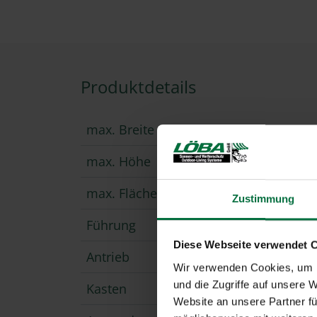
Produktdetails
max. Breite
600
max. Höhe
600
max. Fläche
18 m
Zustimmung
Führung
easyZ
Diese Webseite verwendet 
Antrieb
Kurb
Wir verwenden Cookies, um I
und die Zugriffe auf unsere 
Kasten
vers
Website an unsere Partner fü