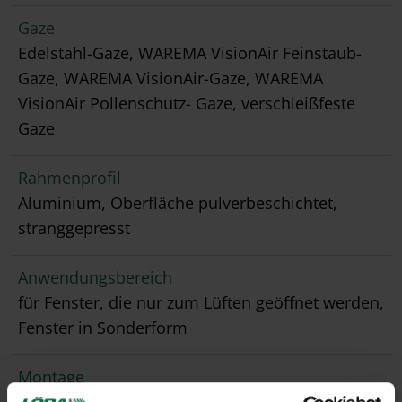
Gaze
Edelstahl-Gaze, WAREMA VisionAir Feinstaub-
Gaze, WAREMA VisionAir-Gaze, WAREMA
VisionAir Pollenschutz- Gaze, verschleißfeste
Gaze
Rahmenprofil
Aluminium, Oberfläche pulverbeschichtet,
stranggepresst
Anwendungsbereich
für Fenster, die nur zum Lüften geöffnet werden,
Fenster in Sonderform
Montage