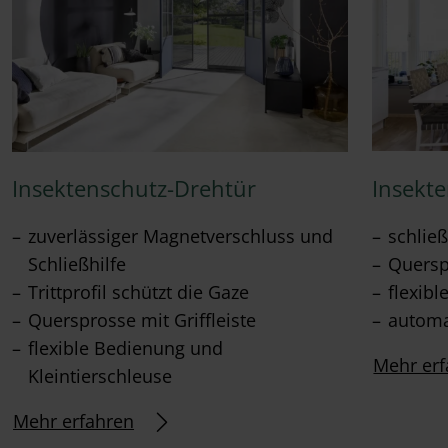
Insektenschutz-Drehtür
Insekt
zuverlässiger Magnetverschluss und
schließ
Schließhilfe
Querspr
Trittprofil schützt die Gaze
flexib
Quersprosse mit Griffleiste
automa
flexible Bedienung und
Mehr erf
Kleintierschleuse
Mehr erfahren