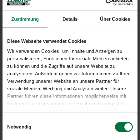
fest verschraubt auf der Laibung, mit
Federstiften in seitlichen
Befestigungsbohrungen, zum Einhängen mittels
Zustimmung
Details
Über Cookies
korrigierbaren oder federnden Winkellaschen
an flächenbündigen und flächen- versetzten
Diese Webseite verwendet Cookies
Fenstern (ohne bauseitige Montage)
Wir verwenden Cookies, um Inhalte und Anzeigen zu
personalisieren, Funktionen für soziale Medien anbieten
zu können und die Zugriffe auf unsere Website zu
analysieren. Außerdem geben wir Informationen zu Ihrer
Verwendung unserer Website an unsere Partner für
soziale Medien, Werbung und Analysen weiter. Unsere
Partner führen diese Informationen möglicherweise mit
weiteren Daten zusammen, die Sie ihnen bereitgestellt
haben oder die sie im Rahmen Ihrer Nutzung der Dienste
gesammelt haben.
E
Notwendig
i
n