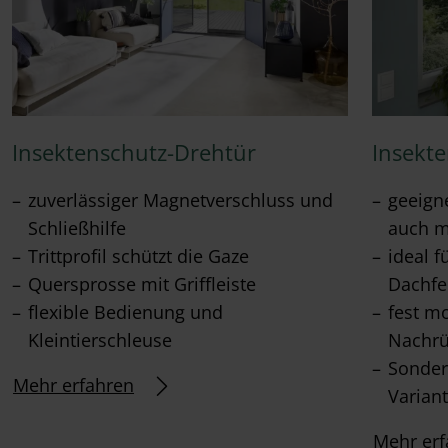
Insektenschutz-Drehtür
Insekt
zuverlässiger Magnetverschluss und
geeigne
Schließhilfe
auch m
Trittprofil schützt die Gaze
ideal 
Quersprosse mit Griffleiste
Dachfe
flexible Bedienung und
fest m
Kleintierschleuse
Nachrü
Sonder
Mehr erfahren
Varian
Mehr erf