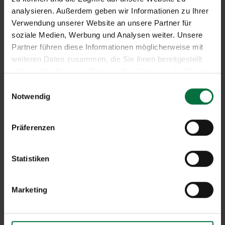
analysieren. Außerdem geben wir Informationen zu Ihrer
Verwendung unserer Website an unsere Partner für
soziale Medien, Werbung und Analysen weiter. Unsere
Insektenschutz hält lästige Tiere fern
Partner führen diese Informationen möglicherweise mit
und sorgt gleichzeitig für frische Luft
weiteren Daten zusammen, die Sie ihnen bereitgestellt
und ein angenehmes Raumklima.
haben oder die sie im Rahmen Ihrer Nutzung der Dienste
gesammelt haben.
E
Notwendig
i
n
w
Präferenzen
i
l
l
Statistiken
i
g
Marketing
u
n
g