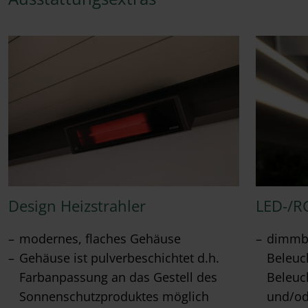
Design Heizstrahler
LED-/R
modernes, flaches Gehäuse
dimmba
Gehäuse ist pulverbeschichtet d.h.
Beleuc
Farbanpassung an das Gestell des
Beleuc
Sonnenschutzproduktes möglich
und/od