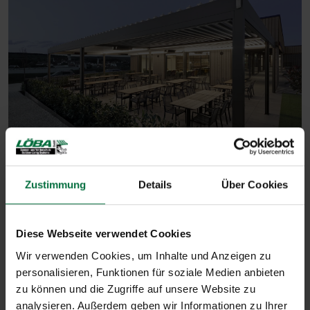
Zustimmung
Details
Über Cookies
Lamellendächer bieten flexiblen
Sonnenschutz und schaffen eine
angenehme Wohlfühlatmosphäre im
Diese Webseite verwendet Cookies
Freien.
Wir verwenden Cookies, um Inhalte und Anzeigen zu
personalisieren, Funktionen für soziale Medien anbieten
zu können und die Zugriffe auf unsere Website zu
analysieren. Außerdem geben wir Informationen zu Ihrer