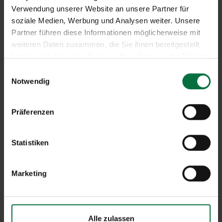
Verwendung unserer Website an unsere Partner für
soziale Medien, Werbung und Analysen weiter. Unsere
Partner führen diese Informationen möglicherweise mit
weiteren Daten zusammen, die Sie ihnen bereitgestellt
haben oder die sie im Rahmen Ihrer Nutzung der Dienste
gesammelt haben.
E
Notwendig
i
n
w
Präferenzen
i
l
l
Statistiken
i
g
Marketing
u
n
g
s
Alle zulassen