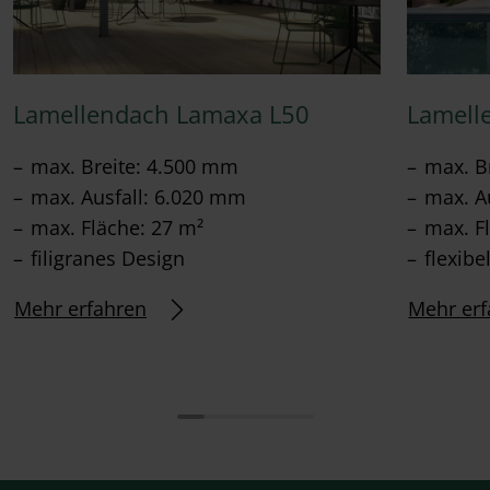
Lamellendach Lamaxa L50
Lamell
max. Breite: 4.500 mm
max. B
max. Ausfall: 6.020 mm
max. A
max. Fläche: 27 m²
max. F
filigranes Design
flexibe
Mehr erfahren
Mehr erf