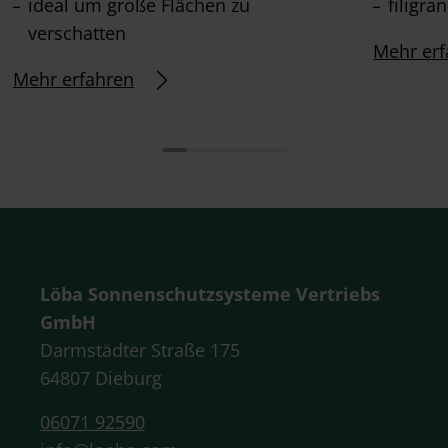
ideal um große Flächen zu
filigra
verschatten
Mehr erf
Mehr erfahren
Löba Sonnenschutzsysteme Vertriebs
GmbH
Darmstädter Straße 175
64807 Dieburg
06071 92590